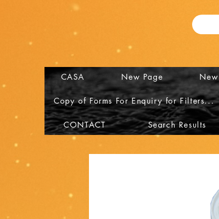
CASA
New Page
New
Copy of Forms For Enquiry for Filters...
CONTACT
Search Results