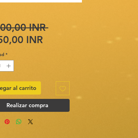
Precio
00,00 INR 
Precio
50,00 INR
de
ad
*
oferta
egar al carrito
Realizar compra