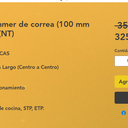
mmer de correa (100 mm
 35
(NT)
32
Cantid
ICAS
argo (Centro a Centro)
Agr
ionamiento
e cocina, STP, ETP.