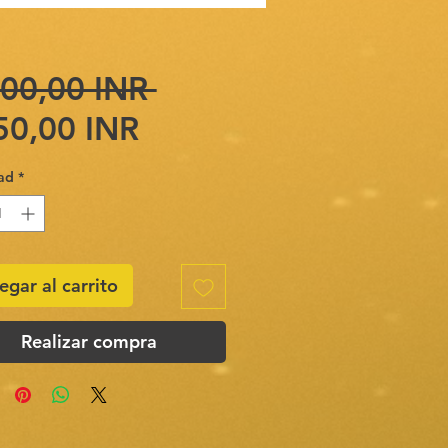
Precio
00,00 INR 
Precio
50,00 INR
de
ad
*
oferta
egar al carrito
Realizar compra