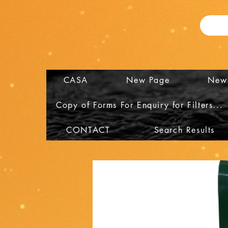
CASA
New Page
New
Copy of Forms For Enquiry for Filters...
CONTACT
Search Results