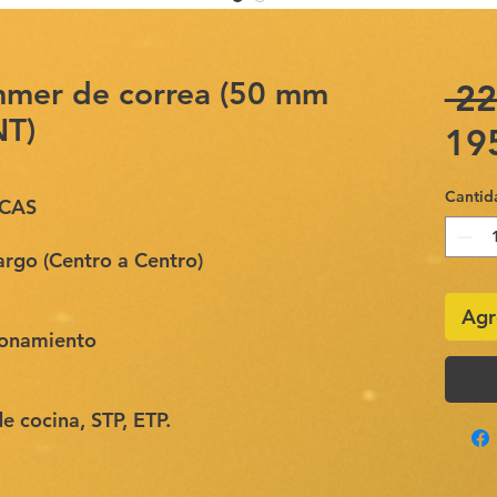
mmer de correa (50 mm
 22
NT)
19
Cantid
ICAS
go (Centro a Centro)
Agr
ionamiento
e cocina, STP, ETP.