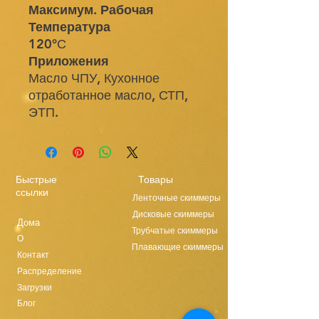
Максимум. Рабочая
Температура
120°С
Приложения
Масло ЧПУ, Кухонное
отработанное масло, СТП,
ЭТП.
Быстрые
Товары
ссылки
Ленточные скиммеры
Дисковые скиммеры
Дома
Трубчатые скиммеры
О
Плавающие скиммеры
Контакт
Распределение
Загрузки
Блог