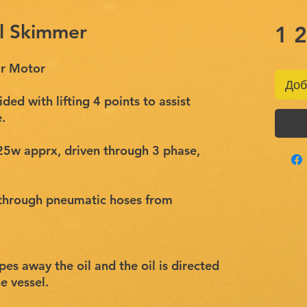
l Skimmer
1 
ir Motor
Доб
ded with lifting 4 points to assist
.
25w apprx, driven through 3 phase,
d through pneumatic hoses from
es away the oil and the oil is directed
e vessel.