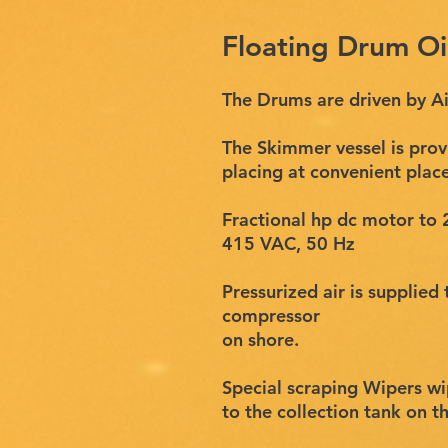
Floating Drum Oi
The Drums are driven by A
The Skimmer vessel is provi
placing at convenient place
Fractional hp dc motor to 
415 VAC, 50 Hz
Pressurized air is supplie
compressor
on shore.
Special scraping Wipers wip
to the collection tank on th