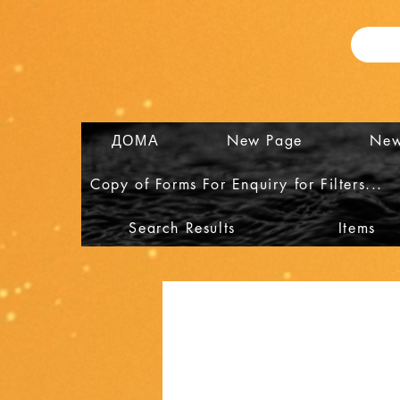
ДОМА
New Page
New
Copy of Forms For Enquiry for Filters...
Search Results
Items