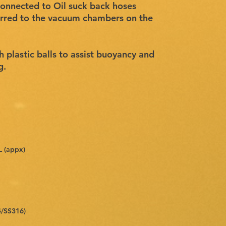
connected to Oil suck back hoses
ferred to the vacuum chambers on the
th plastic balls to assist buoyancy and
g.
 (appx)
4/SS316)