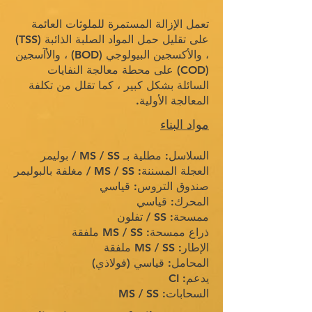
تعمل الإزالة المستمرة للملوثات العائمة
على تقليل حمل المواد الصلبة الذائبة (TSS)
، والأكسجين البيولوجي (BOD) ، والأآسجين
(COD) على محطة معالجة النفايات
السائلة بشكل كبير ، كما تقلل من تكلفة
المعالجة الأولية.
مواد البناء
السلاسل: مطلية بـ MS / SS / بوليمر
العجلة المسننة: MS / SS / مغلفة بالبوليمر
صندوق التروس: قياسي
المحرك: قياسي
ممسحة: SS / تفلون
ذراع ممسحة: MS / SS ملفقة
الإطار: MS / SS ملفقة
المحامل: قياسي (فولاذي)
يدعم: CI
السحابات: MS / SS