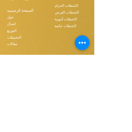
كاشطات الحزام
الصفحة الرئيسية
كاشطات القرص
حول
كاشطات أنبوبية
اتصال
كاشطات عائمة
التوزيع
التحميلات
مقالات
Ethics & Compilance
شراء المنتجات
T&C FOR USE
كاشطات الحزام
قطع غيار حزام واحد
Disk Skimmers
قطع غيار الحزام المدمجة