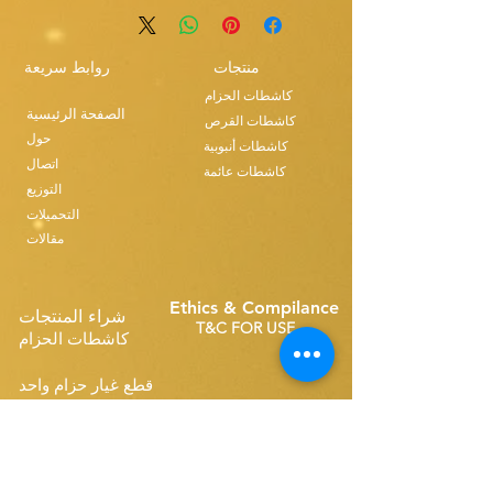
منتجات
روابط سريعة
كاشطات الحزام
الصفحة الرئيسية
كاشطات القرص
حول
كاشطات أنبوبية
اتصال
كاشطات عائمة
التوزيع
التحميلات
مقالات
Ethics & Compilance
شراء المنتجات
T&C FOR USE
كاشطات الحزام
قطع غيار حزام واحد
Disk Skimmers
قطع غيار الحزام المدمجة