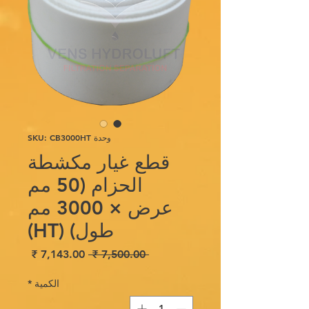
وحدة SKU: CB3000HT
قطع غيار مكشطة
الحزام (50 مم
عرض × 3000 مم
طول) (HT)
سعر
سعر
 ‏7,500.00 ₹ 
عادي
البيع
الكمية
*