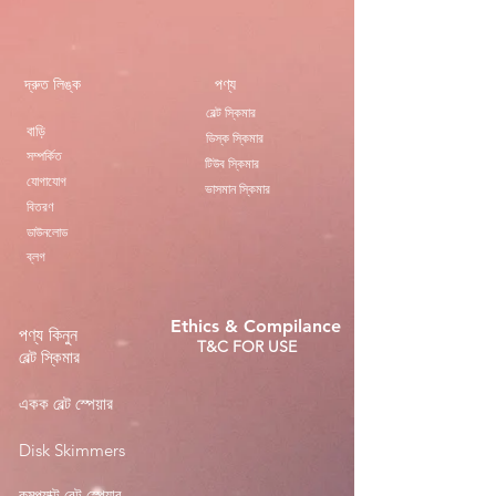
দ্রুত লিঙ্ক
পণ্য
বেল্ট স্কিমার
বাড়ি
ডিস্ক স্কিমার
সম্পর্কিত
টিউব স্কিমার
যোগাযোগ
ভাসমান স্কিমার
বিতরণ
ডাউনলোড
ব্লগ
Ethics & Compilance
পণ্য কিনুন
T&C FOR USE
বেল্ট স্কিমার
একক বেল্ট স্পেয়ার
Disk Skimmers
কমপ্যাক্ট বেল্ট স্পেয়ার