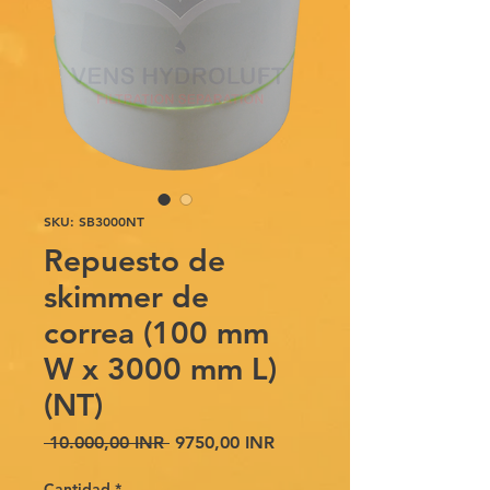
SKU: SB3000NT
Repuesto de
skimmer de
correa (100 mm
W x 3000 mm L)
(NT)
Precio
Precio
 10.000,00 INR 
9750,00 INR
de
oferta
Cantidad
*