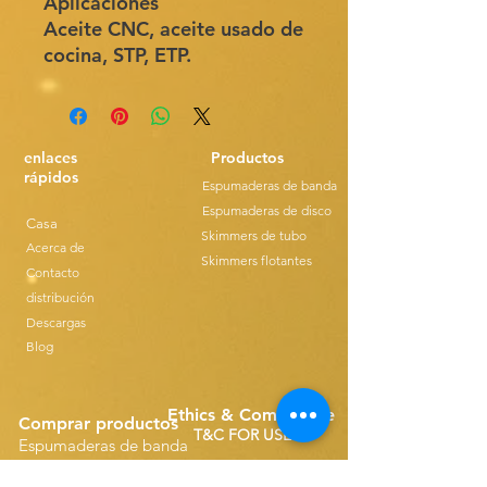
Aplicaciones
Aceite CNC, aceite usado de
cocina, STP, ETP.
enlaces
Productos
rápidos
Espumaderas de banda
Espumaderas de disco
Casa
Skimmers de tubo
Acerca de
Skimmers flotantes
Contacto
distribución
Descargas
Blog
Ethics & Compilance
Comprar productos
T&C FOR USE
Espumaderas de banda