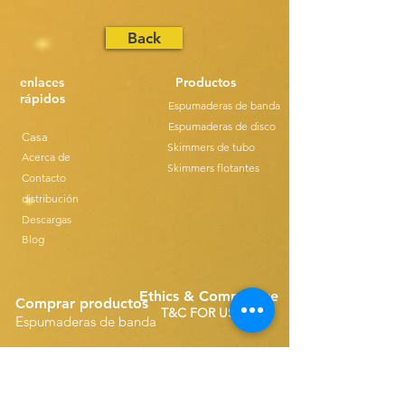
Back
enlaces
Productos
rápidos
Espumaderas de banda
Espumaderas de disco
Casa
Skimmers de tubo
Acerca de
Skimmers flotantes
Contacto
distribución
Descargas
Blog
Ethics & Compilance
Comprar productos
T&C FOR USE
Espumaderas de banda
Repuestos de correa única
Disk Skimmers