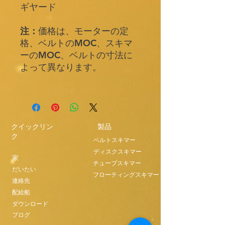
ギヤード
注：
価格は、モーターの定
格、ベルトのMOC、スキマ
ーのMOC、ベルトの寸法に
よって異なります。
クイックリン
製品
ク
ベルトスキマー
ディスクスキマー
家
チューブスキマー
だいたい
フローティングスキマー
連絡先
配給船
ダウンロード
ブログ