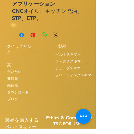
アプリケーション
CNCオイル、キッチン廃油、
STP、ETP。
クイックリン
製品
ク
ベルトスキマー
ディスクスキマー
家
チューブスキマー
だいたい
フローティングスキマー
連絡先
配給船
ダウンロード
ブログ
Ethics & Compilance
製品を購入する
T&C FOR USE
ベルトスキマー