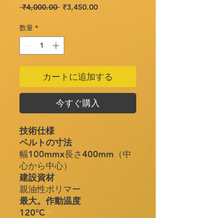
通
セ
 ₹4,000.00 
₹3,450.00
常
ー
価
ル
数量
*
格
価
格
カートに追加する
今すぐ購入
技術仕様
ベルトの寸法
幅100mmx長さ400mm（中
心から中心）
建設資材
親油性ポリマー
最大。作動温度
120°C