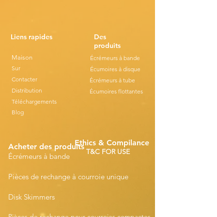
Liens rapides
Des
produits
Maison
Écrémeurs à bande
Sur
Écumoires à disque
Contacter
Écrémeurs à tube
Distribution
Écumoires flottantes
Téléchargements
Blog
Ethics & Compilance
Acheter des produits
T&C FOR USE
Écrémeurs à bande
Pièces de rechange à courroie unique
Disk Skimmers
Pièces de rechange pour courroies compactes