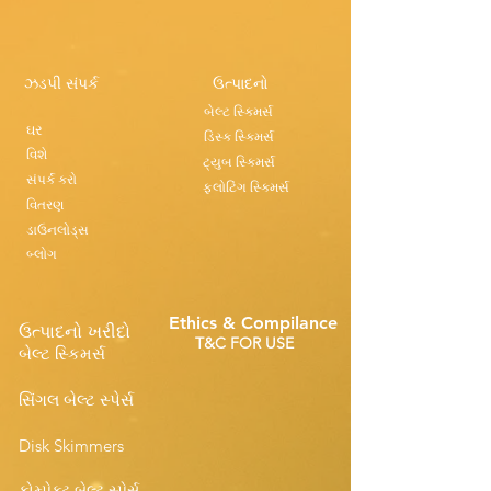
ઝડપી સંપર્ક
ઉત્પાદનો
બેલ્ટ સ્કિમર્સ
ઘર
ડિસ્ક સ્કિમર્સ
વિશે
ટ્યુબ સ્કિમર્સ
સંપર્ક કરો
ફ્લોટિંગ સ્કિમર્સ
વિતરણ
ડાઉનલોડ્સ
બ્લોગ
Ethics & Compilance
ઉત્પાદનો ખરીદો
T&C FOR USE
બેલ્ટ સ્કિમર્સ
સિંગલ બેલ્ટ સ્પેર્સ
Disk Skimmers
કોમ્પેક્ટ બેલ્ટ સ્પેર્સ