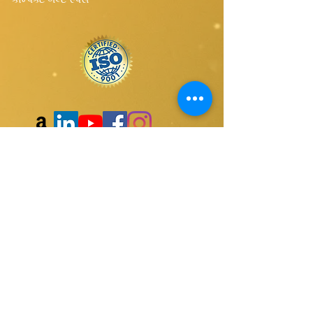
અમારી વેબસાઇટ પર
સબ્સ્ક્રાઇબ કરો
સબમિટ કરો