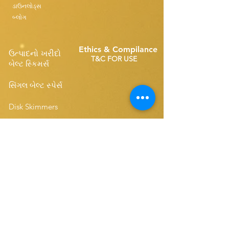
ડાઉનલોડ્સ
બ્લોગ
Ethics & Compilance
ઉત્પાદનો ખરીદો
T&C FOR USE
બેલ્ટ સ્કિમર્સ
સિંગલ બેલ્ટ સ્પેર્સ
Disk Skimmers
કોમ્પેક્ટ બેલ્ટ સ્પેર્સ