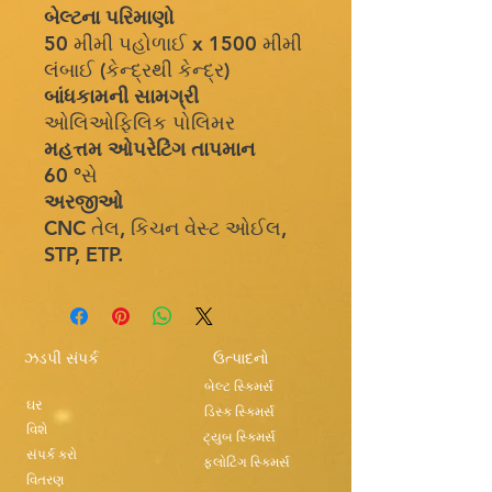
બેલ્ટના પરિમાણો
50 મીમી પહોળાઈ x 1500 મીમી
લંબાઈ (કેન્દ્રથી કેન્દ્ર)
બાંધકામની સામગ્રી
ઓલિઓફિલિક પોલિમર
મહત્તમ ઓપરેટિંગ તાપમાન
60 °સે
અરજીઓ
CNC તેલ, કિચન વેસ્ટ ઓઈલ,
STP, ETP.
ઝડપી સંપર્ક
ઉત્પાદનો
બેલ્ટ સ્કિમર્સ
ઘર
ડિસ્ક સ્કિમર્સ
વિશે
ટ્યુબ સ્કિમર્સ
સંપર્ક કરો
ફ્લોટિંગ સ્કિમર્સ
વિતરણ