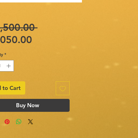
Regular
,500.00 
Sale
Price
,050.00
Price
ty
*
 to Cart
Buy Now