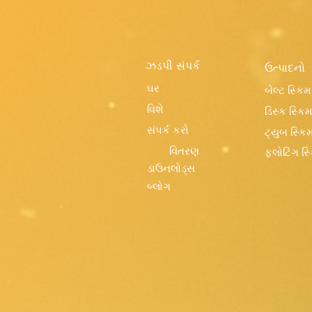
ઝડપી સંપર્ક
ઉત્પાદનો
ઘર
બેલ્ટ સ્કિમર
વિશે
ડિસ્ક સ્કિમ
સંપર્ક કરો
ટ્યુબ સ્કિમ
વિતરણ
ફ્લોટિંગ સ્
ડાઉનલોડ્સ
બ્લોગ