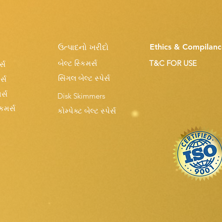
Ethics & Compilanc
ઉત્પાદનો ખરીદો
બેલ્ટ સ્કિમર્સ
T&C FOR USE
્સ
સિંગલ બેલ્ટ સ્પેર્સ
ર્સ
ર્સ
Disk Skimmers
કિમર્સ
કોમ્પેક્ટ બેલ્ટ સ્પેર્સ