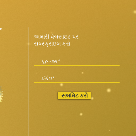
e
અમારી વેબસાઇટ પર
સબ્સ્ક્રાઇબ કરો
સબમિટ કરો