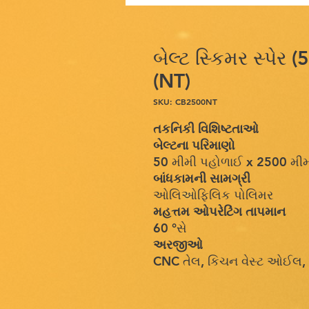
બેલ્ટ સ્કિમર સ્પે
(NT)
SKU: CB2500NT
તકનિકી વિશિષ્ટતાઓ
બેલ્ટના પરિમાણો
50 મીમી પહોળાઈ x 2500 મીમી લ
બાંધકામની સામગ્રી
ઓલિઓફિલિક પોલિમર
મહત્તમ ઓપરેટિંગ તાપમાન
60 °સે
અરજીઓ
CNC તેલ, કિચન વેસ્ટ ઓઈલ, 