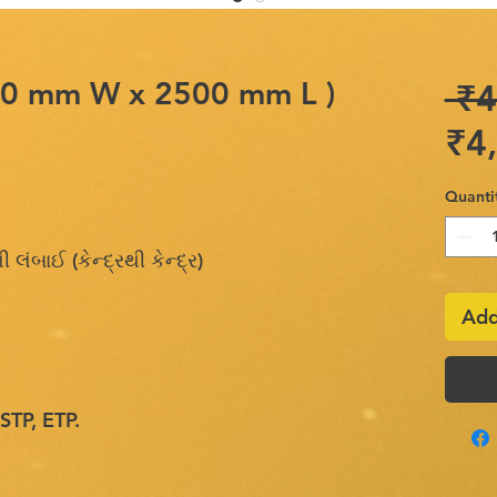
ર (50 mm W x 2500 mm L )
 ₹4
₹4
Quanti
ંબાઈ (કેન્દ્રથી કેન્દ્ર)
Add
STP, ETP.