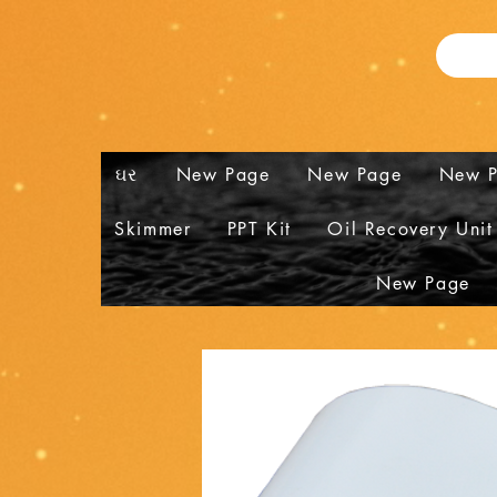
ઘર
New Page
New Page
New 
Skimmer
PPT Kit
Oil Recovery Unit
New Page