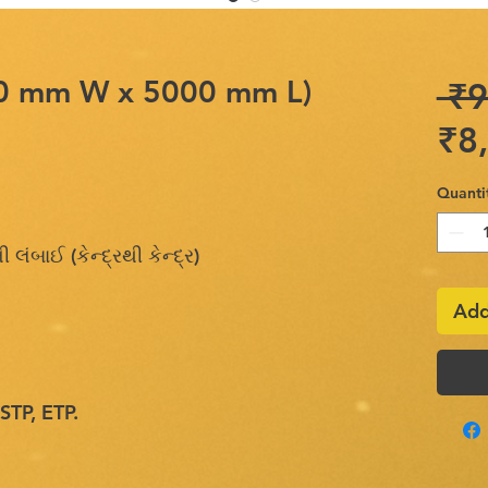
ર(50 mm W x 5000 mm L)
 ₹9
₹8
Quanti
ંબાઈ (કેન્દ્રથી કેન્દ્ર)
Add
STP, ETP.