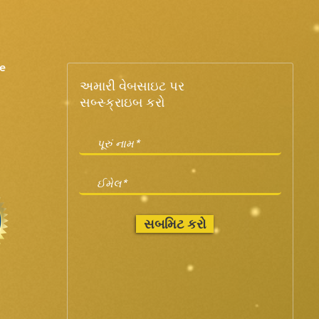
e
અમારી વેબસાઇટ પર
સબ્સ્ક્રાઇબ કરો
સબમિટ કરો