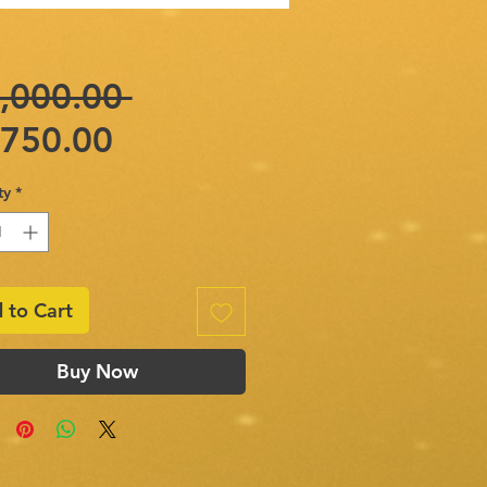
Regular
,000.00 
Sale
Price
,750.00
Price
ty
*
 to Cart
Buy Now