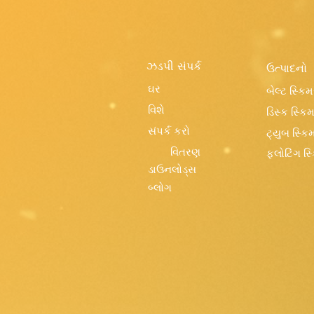
ઝડપી સંપર્ક
ઉત્પાદનો
ઘર
બેલ્ટ સ્કિમર
વિશે
ડિસ્ક સ્કિમ
સંપર્ક કરો
ટ્યુબ સ્કિમ
વિતરણ
ફ્લોટિંગ સ્
ડાઉનલોડ્સ
બ્લોગ