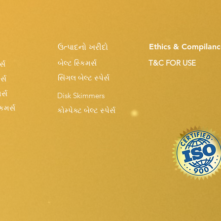
Ethics & Compilanc
ઉત્પાદનો ખરીદો
બેલ્ટ સ્કિમર્સ
T&C FOR USE
્સ
સિંગલ બેલ્ટ સ્પેર્સ
ર્સ
ર્સ
Disk Skimmers
કિમર્સ
કોમ્પેક્ટ બેલ્ટ સ્પેર્સ