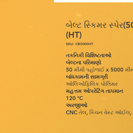
બેલ્ટ સ્કિમર સ્પે
(HT)
SKU: CB5000HT
તકનિકી વિશિષ્ટતાઓ
બેલ્ટના પરિમાણો
50 મીમી પહોળાઈ x 5000 મીમી લ
બાંધકામની સામગ્રી
ઓલિઓફિલિક પોલિમર
મહત્તમ ઓપરેટિંગ તાપમાન
120 °C
અરજીઓ
CNC તેલ, કિચન વેસ્ટ ઓઈલ, 