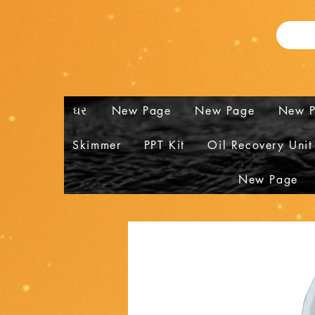
ઘર
New Page
New Page
New 
Skimmer
PPT Kit
Oil Recovery Unit
New Page