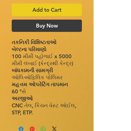
Add to Cart
Buy Now
તકનિકી વિશિષ્ટતાઓ
બેલ્ટના પરિમાણો
100 મીમી પહોળાઈ x 5000
મીમી લંબાઈ (કેન્દ્રથી કેન્દ્ર)
બાંધકામની સામગ્રી
ઓલિઓફિલિક પોલિમર
મહત્તમ ઓપરેટિંગ તાપમાન
60 °સે
અરજીઓ
CNC તેલ, કિચન વેસ્ટ ઓઈલ,
STP, ETP.