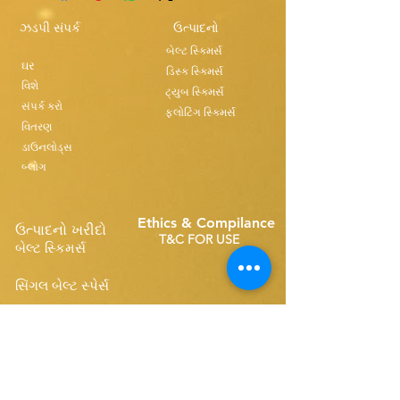
ઝડપી સંપર્ક
ઉત્પાદનો
બેલ્ટ સ્કિમર્સ
ઘર
ડિસ્ક સ્કિમર્સ
વિશે
ટ્યુબ સ્કિમર્સ
સંપર્ક કરો
ફ્લોટિંગ સ્કિમર્સ
વિતરણ
ડાઉનલોડ્સ
બ્લોગ
Ethics & Compilance
ઉત્પાદનો ખરીદો
T&C FOR USE
બેલ્ટ સ્કિમર્સ
સિંગલ બેલ્ટ સ્પેર્સ
Disk Skimmers
કોમ્પેક્ટ બેલ્ટ સ્પેર્સ