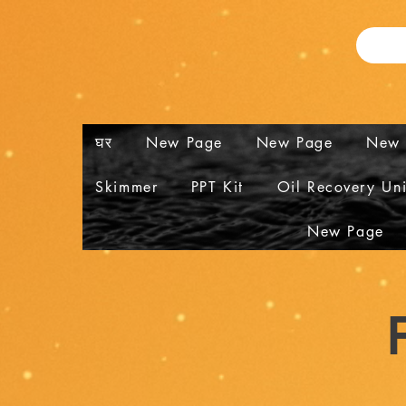
घर
New Page
New Page
New 
Skimmer
PPT Kit
Oil Recovery Uni
New Page