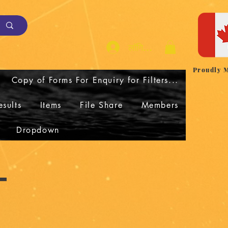
लॉगिन करें
Proudly 
Copy of Forms For Enquiry for Filters...
sults
Items
File Share
Members
Dropdown
T