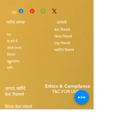
त्वरित सम्पक
उत्पादों
बेल्ट स्किमर्स
घर
डिस्क स्किमर्स
के बारे में
ट्यूब स्किमर्स
संपर्क करना
फ्लोटिंग स्किमर्स
वितरण
डाउनलोड
ब्लॉग
Ethics & Compilance
उत्पाद खरीदें
T&C FOR USE
बेल्ट स्किमर्स
सिंगल बेल्ट स्पेयर्स
Disk Skimmers
कॉम्पैक्ट बेल्ट स्पेयर्स