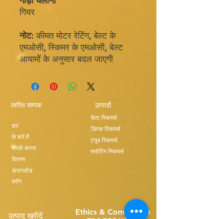
गाड़ी चलाना
गियर
नोट:
कीमत मोटर रेटिंग, बेल्ट के
एमओसी, स्किमर के एमओसी, बेल्ट
आयामों के अनुसार बदल जाएगी
त्वरित सम्पक
उत्पादों
बेल्ट स्किमर्स
घर
डिस्क स्किमर्स
के बारे में
ट्यूब स्किमर्स
संपर्क करना
फ्लोटिंग स्किमर्स
वितरण
डाउनलोड
ब्लॉग
Ethics & Compilance
उत्पाद खरीदें