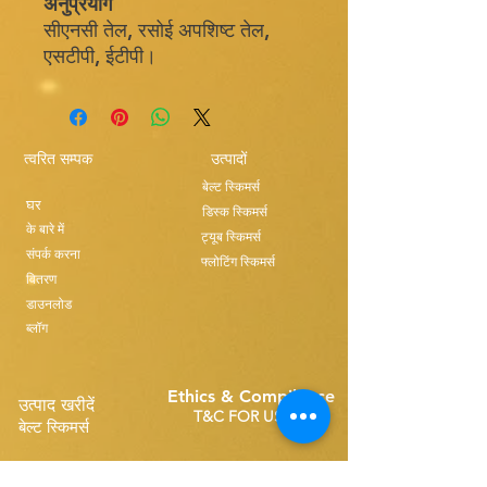
अनुप्रयोग
सीएनसी तेल, रसोई अपशिष्ट तेल,
एसटीपी, ईटीपी।
त्वरित सम्पक
उत्पादों
बेल्ट स्किमर्स
घर
डिस्क स्किमर्स
के बारे में
ट्यूब स्किमर्स
संपर्क करना
फ्लोटिंग स्किमर्स
वितरण
डाउनलोड
ब्लॉग
Ethics & Compilance
उत्पाद खरीदें
T&C FOR USE
बेल्ट स्किमर्स
सिंगल बेल्ट स्पेयर्स