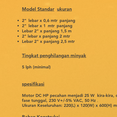
Model Standar
ukuran
2"
lebar x 0,6 mtr
panjang
2"
lebar x 1
mtr
panjang
Lebar 2" x panjang 1,5 m
2" lebar x panjang 2 mtr
Lebar 2" x panjang 2,5 mtr
Tingkat penghilangan minyak
5 lph (minimal)
spesifikasi
Motor DC HP pecahan menjadi 25 W
kira-kira,
fase tunggal, 230 V+/-5% VAC, 50 Hz
.
Ukuran Keseluruhan: 220(L) x 120(W) x 600(H) 
Bahan Konstruksi