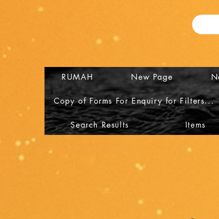
RUMAH
New Page
N
Copy of Forms For Enquiry for Filters...
Search Results
Items