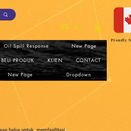
Masuk
Proudly 
Oil Spill Response
New Page
BELI PRODUK
KLIEN
CONTACT
New Page
Dropdown
an halus untuk
memfasilitasi