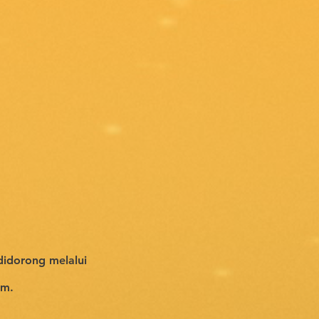
 didorong melalui
mm.