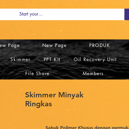
ew Page
New Page
PRODUK
Skimmer
PPT Kit
Oil Recovery Unit
File Share
Members
Skimmer Minyak
Ringkas
Sabuk Polimer Khusus dengan permuka