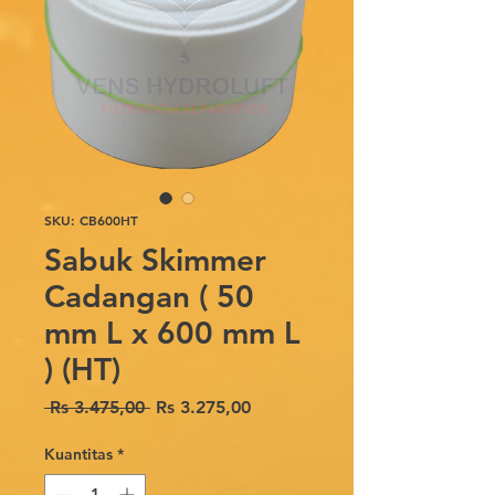
SKU: CB600HT
Sabuk Skimmer
Cadangan ( 50
mm L x 600 mm L
) (HT)
Harga
Harga
 Rs 3.475,00 
Rs 3.275,00
Reguler
Promosi
Kuantitas
*