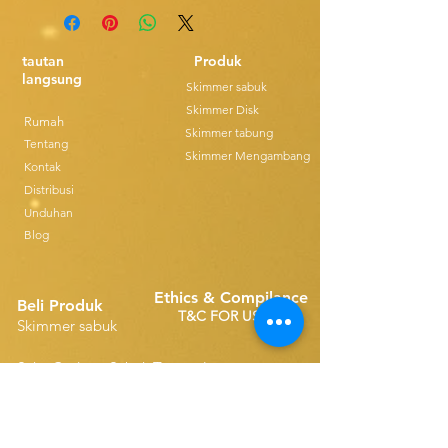
tautan
Produk
langsung
Skimmer sabuk
Skimmer Disk
Rumah
Skimmer tabung
Tentang
Skimmer Mengambang
Kontak
Distribusi
Unduhan
Blog
Ethics & Compilance
Beli Produk
T&C FOR USE
Skimmer sabuk
Suku Cadang Sabuk Tunggal
Disk Skimmers