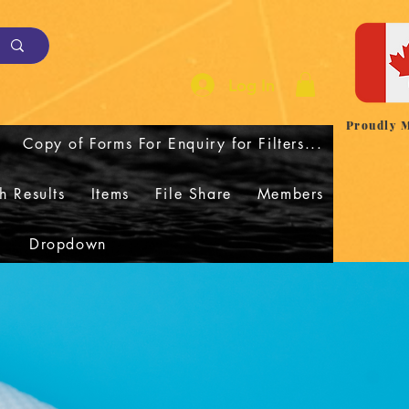
Log In
Proudly 
Copy of Forms For Enquiry for Filters...
h Results
Items
File Share
Members
Dropdown