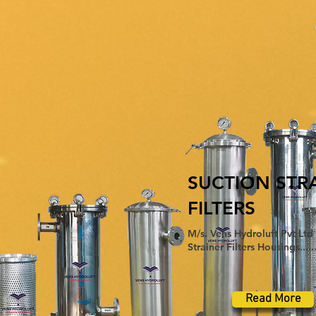
SUCTION STR
FILTERS
M/s. Vens Hydroluft Pvt Ltd 
Strainer Filters Housings......
Read More