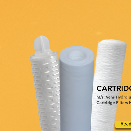
CARTRID
M/s. Vens Hydroluf
Cartridge Filters H
Read