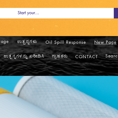
Page
ಉತ್ಪನ್ನಗಳು
Oil Spill Response
New Page
ಉತ್ಪನ್ನಗಳನ್ನು ಖರೀದಿಸಿ
ಗ್ರಾಹಕರು
Searc
CONTACT