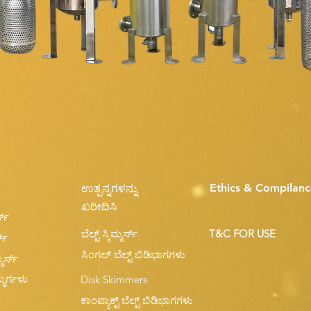
Ethics & Compilanc
ಉತ್ಪನ್ನಗಳನ್ನು
ು
ಖರೀದಿಸಿ
್ಸ್
ಬೆಲ್ಟ್ ಸ್ಕಿಮ್ಮರ್ಸ್
T&C FOR USE
್ಸ್
ಸಿಂಗಲ್ ಬೆಲ್ಟ್ ಬಿಡಿಭಾಗಗಳು
ಮರ್ಸ್
್ಮರ್ಗಳು
Disk Skimmers
ಕಾಂಪ್ಯಾಕ್ಟ್ ಬೆಲ್ಟ್ ಬಿಡಿಭಾಗಗಳು