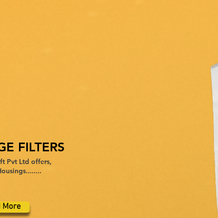
GE FILTERS
t Pvt Ltd offers,
ousings........
 More