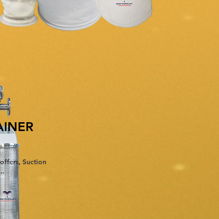
AINER
offers, Suction
..