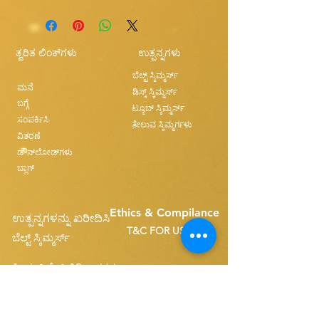
ತ್ವರಿತ ಲಿಂಕ್‌ಗಳು
ಉತ್ಪನ್ನಗಳು
ಬೆಲ್ಟ್ ಸ್ಕಿಮ್ಮರ್ಸ್
ಮನೆ
ಡಿಸ್ಕ್ ಸ್ಕಿಮ್ಮರ್ಸ್
ಬಗ್ಗೆ
ಟ್ಯೂಬ್ ಸ್ಕಿಮ್ಮರ್ಸ್
ಸಂಪರ್ಕಿಸಿ
ತೇಲುವ ಸ್ಕಿಮ್ಮರ್ಗಳು
ವಿತರಣೆ
ಡೌನ್‌ಲೋಡ್‌ಗಳು
ಬ್ಲಾಗ್
Ethics & Compilance
ಉತ್ಪನ್ನಗಳನ್ನು ಖರೀದಿಸಿ
T&C FOR USE
ಬೆಲ್ಟ್ ಸ್ಕಿಮ್ಮರ್ಸ್
ಸಿಂಗಲ್ ಬೆಲ್ಟ್ ಬಿಡಿಭಾಗಗಳು
Disk Skimmers