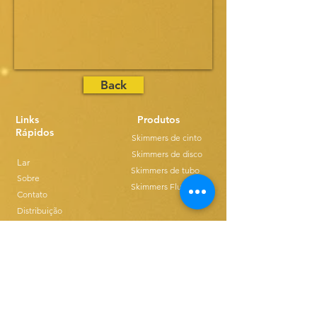
Back
Links
Produtos
Rápidos
Skimmers de cinto
Skimmers de disco
Lar
Skimmers de tubo
Sobre
Skimmers Flutuantes
Contato
Distribuição
Transferências
Blogue
Ethics & Compilance
Comprar produtos
T&C FOR USE
Skimmers de cinto