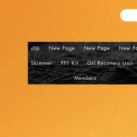
வீடு
New Page
New Page
New P
Skimmer
PPT Kit
Oil Recovery Unit
Members