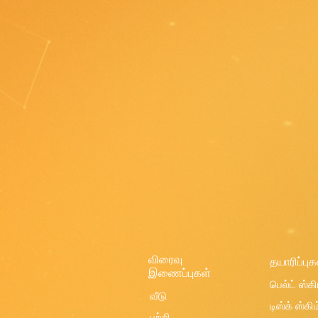
விரைவு
தயாரிப்புக
இணைப்புகள்
பெல்ட் ஸ்கி
வீடு
டிஸ்க் ஸ்கி
பற்றி