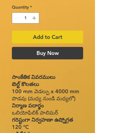
Quantity
*
Add to Cart
Buy Now
సాంకేతిక వివరములు
బెల్ట్ కొలతలు
100 mm వెడల్పు x 4000 mm
పొడవు (మధ్య నుండి మధ్యలో)
నిర్మాణ పదార్థం
ఒలియోఫిలిక్ పాలిమర్
గరిష్టంగా నిర్వహణా ఉష్నోగ్రత
120 °C