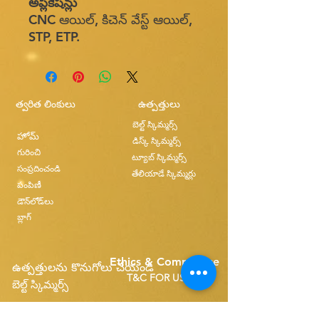
అప్లికేషన్లు
CNC ఆయిల్, కిచెన్ వేస్ట్ ఆయిల్,
STP, ETP.
త్వరిత లింకులు
ఉత్పత్తులు
బెల్ట్ స్కిమ్మర్స్
హోమ్
డిస్క్ స్కిమ్మర్స్
గురించి
ట్యూబ్ స్కిమ్మర్స్
సంప్రదించండి
తేలియాడే స్కిమ్మర్లు
పంపిణీ
డౌన్‌లోడ్‌లు
బ్లాగ్
Ethics & Compilance
ఉత్పత్తులను కొనుగోలు చేయండి
T&C FOR USE
బెల్ట్ స్కిమ్మర్స్
సింగిల్ బెల్ట్ స్పేర్స్