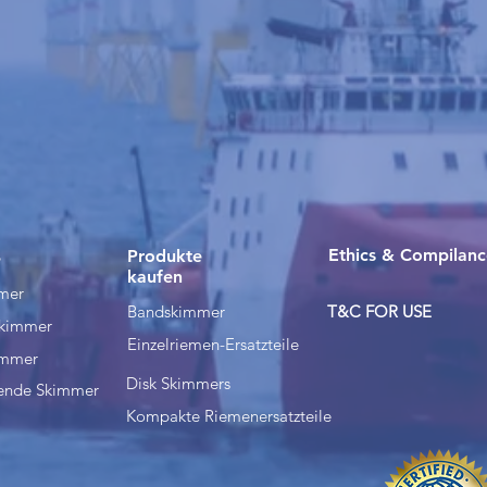
Ethics & Compilanc
Produkte
e
kaufen
mer
Bandskimmer
T&C FOR USE
skimmer
Einzelriemen-Ersatzteile
immer
Disk Skimmers
nde Skimmer
Kompakte Riemenersatzteile