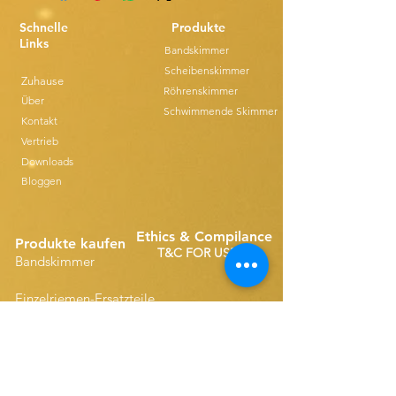
Schnelle
Produkte
Links
Bandskimmer
Scheibenskimmer
Zuhause
Röhrenskimmer
Über
Schwimmende Skimmer
Kontakt
Vertrieb
Downloads
Bloggen
Ethics & Compilance
Produkte kaufen
T&C FOR USE
Bandskimmer
Einzelriemen-Ersatzteile
Disk Skimmers
Kompakte Riemenersatzteile