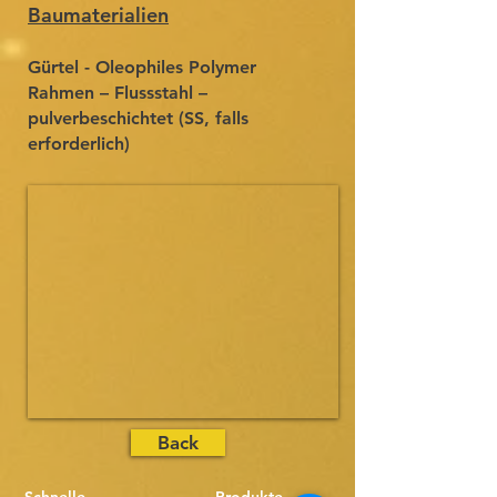
Baumaterialien
Gürtel - Oleophiles Polymer
Rahmen – Flussstahl –
pulverbeschichtet (SS, falls
erforderlich)
Back