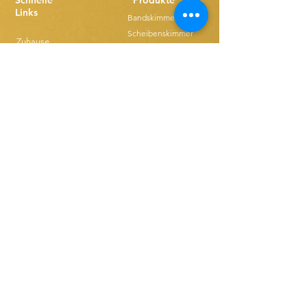
Schnelle
Produkte
Links
Bandskimmer
Scheibenskimmer
Zuhause
Röhrenskimmer
Über
Schwimmende Skimmer
Kontakt
Vertrieb
Downloads
Bloggen
Ethics & Compilance
Produkte kaufen
T&C FOR USE
Bandskimmer
Einzelriemen-Ersatzteile
Disk Skimmers
Kompakte Riemenersatzteile