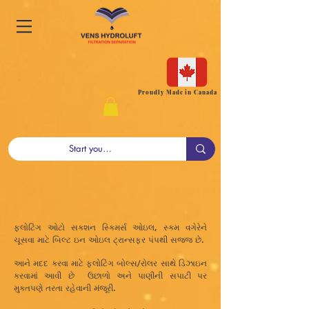
Proudly Made in Canada
ફ્લોટિંગ ઓટો સક્શન સ્કિમર્સ ઓઇલ, સ્કમ વગેરેને
ચૂસવા માટે બિલ્ટ ઇન ઓઇલ ટ્રાન્સફર પંપથી સજ્જ છે.
આને મદદ કરવા માટે ફ્લોટિંગ બોલ્સ/રોલર સાથે ડિઝાઇન
કરવામાં આવી છે
ઉછાળો અને પાણીની સપાટી પર
મુક્તપણે તરતા રહેવાની મંજૂરી.