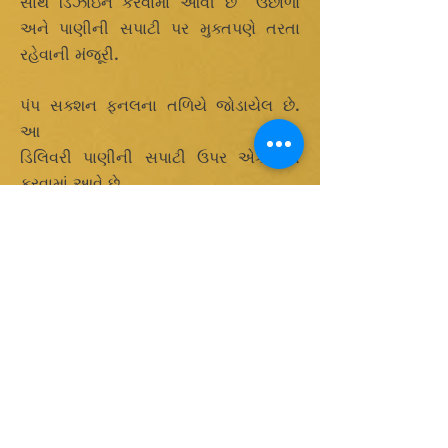
સાથે ડિઝાઇન કરવામાં આવી છે
ઉછાળો
અને પાણીની સપાટી પર મુક્તપણે તરતા
રહેવાની મંજૂરી.
પંપ સક્શન ફનલના તળિયે જોડાયેલ છે.
આ
ડિલિવરી પાણીની સપાટી ઉપર એકત્રિત
કરવામાં આવે છે
આ સ્કિમર્સમાં 12 m³/કલાક સુધીની તેલ દૂર
કરવાની ક્ષમતા હોય છે. દૂર કરવાની ક્ષમતાને
નિયંત્રિત કરવા માટે થ્રોટલ વાલ્વ
આપવામાં આવે છે
ઝડપી સંપર્ક
ઉત્પાદનો
બેલ્ટ સ્કિમર્સ
ઘર
ડિસ્ક સ્કિમર્સ
વિશે
ટ્યુબ સ્કિમર્સ
સંપર્ક કરો
ફ્લોટિંગ સ્કિમર્સ