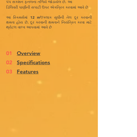
પંપ સક્શન ફનલના તળિયે જોડાયેલ છે. આ
ડિલિવરી પાણીની સપાટી ઉપર એકત્રિત કરવામાં આવે છે
આ સ્કિમર્સમાં 12 m³/કલાક સુધીની તેલ દૂર કરવાની
ક્ષમતા હોય છે. દૂર કરવાની ક્ષમતાને નિયંત્રિત કરવા માટે
થ્રોટલ વાલ્વ આપવામાં આવે છે
01
Overview
02
Specifications
03
Features