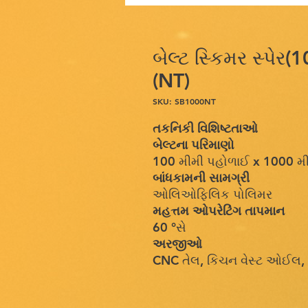
બેલ્ટ સ્કિમર સ્પે
(NT)
SKU: SB1000NT
તકનિકી વિશિષ્ટતાઓ
બેલ્ટના પરિમાણો
100 મીમી પહોળાઈ x 1000 મીમી 
બાંધકામની સામગ્રી
ઓલિઓફિલિક પોલિમર
મહત્તમ ઓપરેટિંગ તાપમાન
60 °સે
અરજીઓ
CNC તેલ, કિચન વેસ્ટ ઓઈલ, 