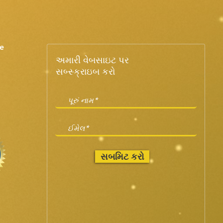
e
અમારી વેબસાઇટ પર
સબ્સ્ક્રાઇબ કરો
સબમિટ કરો