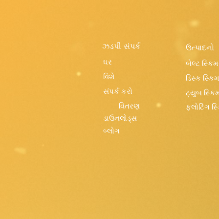
ઝડપી સંપર્ક
ઉત્પાદનો
ઘર
બેલ્ટ સ્કિમર
વિશે
ડિસ્ક સ્કિમ
સંપર્ક કરો
ટ્યુબ સ્કિમ
વિતરણ
ફ્લોટિંગ સ્
ડાઉનલોડ્સ
બ્લોગ