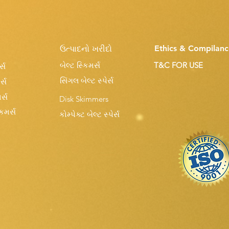
Ethics & Compilanc
ઉત્પાદનો ખરીદો
બેલ્ટ સ્કિમર્સ
T&C FOR USE
્સ
સિંગલ બેલ્ટ સ્પેર્સ
ર્સ
ર્સ
Disk Skimmers
કિમર્સ
કોમ્પેક્ટ બેલ્ટ સ્પેર્સ