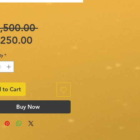
Regular
,500.00 
Sale
Price
,250.00
Price
ty
*
 to Cart
Buy Now