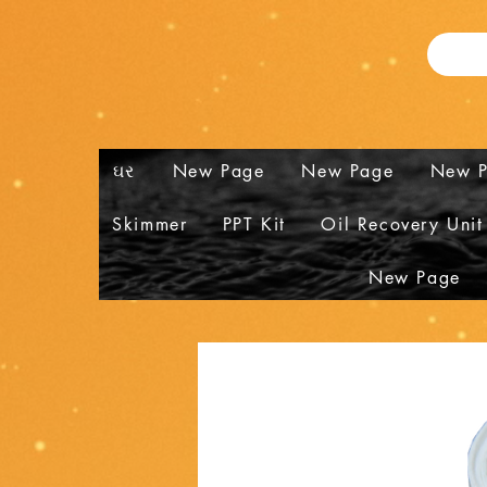
ઘર
New Page
New Page
New 
Skimmer
PPT Kit
Oil Recovery Unit
New Page