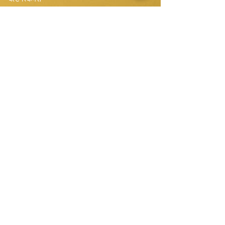
सिंगल बेल्ट स्पेयर्स
Disk Skimmers
कॉम्पैक्ट बेल्ट स्पेयर्स
हमारी वेबसाइट की सदस्यता लें