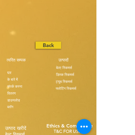
Back
त्वरित सम्पक
उत्पादों
बेल्ट स्किमर्स
घर
डिस्क स्किमर्स
के बारे में
ट्यूब स्किमर्स
संपर्क करना
फ्लोटिंग स्किमर्स
वितरण
डाउनलोड
ब्लॉग
Ethics & Compilance
उत्पाद खरीदें
T&C FOR USE
बेल्ट स्किमर्स