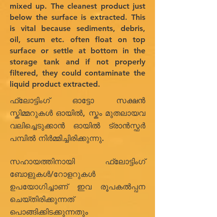
mixed up. The cleanest product just
below the surface is extracted. This
is vital because sediments, debris,
oil, scum etc. often float on top
surface or settle at bottom in the
storage tank and if not properly
filtered, they could contaminate the
liquid product extracted.
ഫ്ലോട്ടിംഗ് ഓട്ടോ സക്ഷൻ
സ്കിമ്മറുകൾ ഓയിൽ, സ്കം മുതലായവ
വലിച്ചെടുക്കാൻ ഓയിൽ ട്രാൻസ്ഫർ
പമ്പിൽ നിർമ്മിച്ചിരിക്കുന്നു.
സഹായത്തിനായി ഫ്ലോട്ടിംഗ്
ബോളുകൾ/റോളറുകൾ
ഉപയോഗിച്ചാണ് ഇവ രൂപകൽപ്പന
ചെയ്തിരിക്കുന്നത്
പൊങ്ങിക്കിടക്കുന്നതും