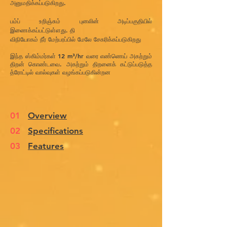
அனுமதிக்கப்படுகிறது.
பம்ப் உறிஞ்சும் புனலின் அடிப்பகுதியில்
இணைக்கப்பட்டுள்ளது. தி
விநியோகம் நீர் மேற்பரப்பில் மேலே சேகரிக்கப்படுகிறது
இந்த ஸ்கிம்மர்கள் 12 m³/hr வரை எண்ணெய் அகற்றும்
திறன் கொண்டவை. அகற்றும் திறனைக் கட்டுப்படுத்த
த்ரோட்டில் வால்வுகள் வழங்கப்படுகின்றன
01
Overview
02
Specifications
03
Features