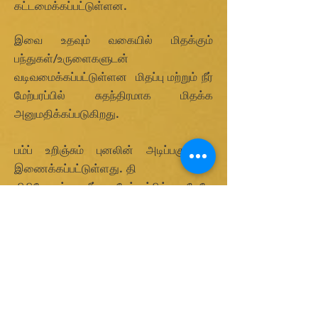
கட்டமைக்கப்பட்டுள்ளன.
இவை உதவும் வகையில் மிதக்கும்
பந்துகள்/உருளைகளுடன்
வடிவமைக்கப்பட்டுள்ளன
மிதப்பு மற்றும் நீர்
மேற்பரப்பில் சுதந்திரமாக மிதக்க
அனுமதிக்கப்படுகிறது.
பம்ப் உறிஞ்சும் புனலின் அடிப்பகுதியில்
இணைக்கப்பட்டுள்ளது. தி
விநியோகம் நீர் மேற்பரப்பில் மேலே
சேகரிக்கப்படுகிறது
இந்த ஸ்கிம்மர்கள் 12 m³/hr வரை
எண்ணெய் அகற்றும் திறன் கொண்டவை.
அகற்றும் திறனைக் கட்டுப்படுத்த
த்ரோட்டில் வால்வுகள் வழங்கப்படுகின்றன