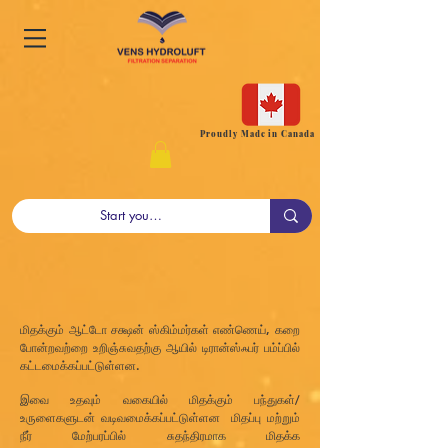
Proudly Made in Canada
மிதக்கும் ஆட்டோ சக்ஷன் ஸ்கிம்மர்கள் எண்ணெய், கறை
போன்றவற்றை உறிஞ்சுவதற்கு ஆயில் டிரான்ஸ்ஃபர் பம்ப்பில்
கட்டமைக்கப்பட்டுள்ளன.
இவை உதவும் வகையில் மிதக்கும் பந்துகள்/
உருளைகளுடன் வடிவமைக்கப்பட்டுள்ளன
மிதப்பு மற்றும்
நீர் மேற்பரப்பில் சுதந்திரமாக மிதக்க