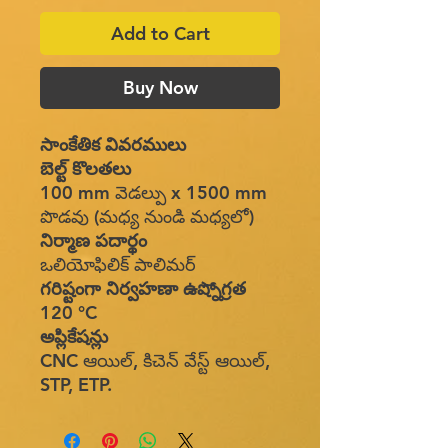
Add to Cart
Buy Now
సాంకేతిక వివరములు
బెల్ట్ కొలతలు
100 mm వెడల్పు x 1500 mm
పొడవు (మధ్య నుండి మధ్యలో)
నిర్మాణ పదార్థం
ఒలియోఫిలిక్ పాలిమర్
గరిష్టంగా నిర్వహణా ఉష్నోగ్రత
120 °C
అప్లికేషన్లు
CNC ఆయిల్, కిచెన్ వేస్ట్ ఆయిల్,
STP, ETP.