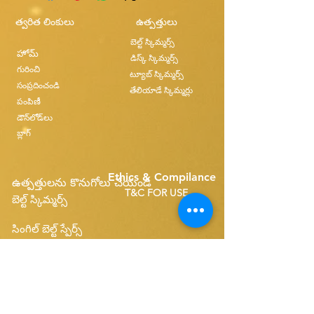
త్వరిత లింకులు
ఉత్పత్తులు
బెల్ట్ స్కిమ్మర్స్
హోమ్
డిస్క్ స్కిమ్మర్స్
గురించి
ట్యూబ్ స్కిమ్మర్స్
సంప్రదించండి
తేలియాడే స్కిమ్మర్లు
పంపిణీ
డౌన్‌లోడ్‌లు
బ్లాగ్
Ethics & Compilance
ఉత్పత్తులను కొనుగోలు చేయండి
T&C FOR USE
బెల్ట్ స్కిమ్మర్స్
సింగిల్ బెల్ట్ స్పేర్స్
Disk Skimmers
కాంపాక్ట్ బెల్ట్ స్పేర్స్