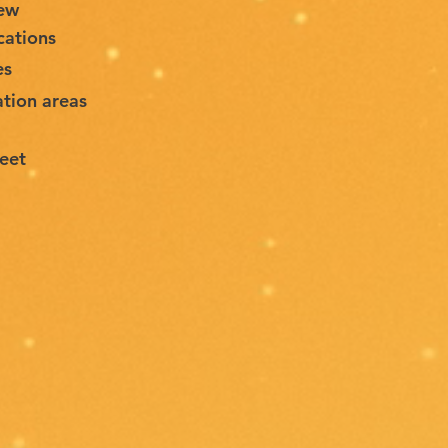
ew
cations
es
ation areas
eet