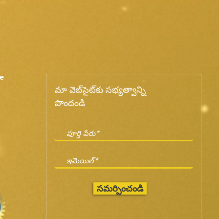
e
మా వెబ్‌సైట్‌కు సభ్యత్వాన్ని
పొందండి
సమర్పించండి