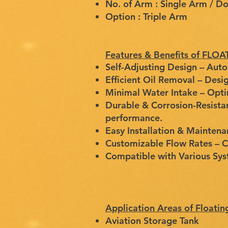
No. of Arm : Single Arm / D
Option : Triple Arm
Features & Benefits of FL
Self-Adjusting Design – Autom
Efficient Oil Removal – Desig
Minimal Water Intake – Optimi
Durable & Corrosion-Resistan
performance.
Easy Installation & Maintena
Customizable Flow Rates – Ca
Compatible with Various Sys
Application Areas of Floatin
Aviation Storage Tank