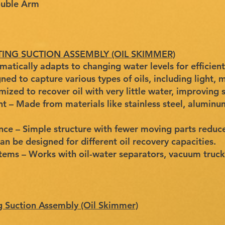
ouble Arm
OATING SUCTION ASSEMBLY (OIL SKIMMER)
atically adapts to changing water levels for efficien
ned to capture various types of oils, including light, 
zed to recover oil with very little water, improving s
t – Made from materials like stainless steel, aluminu
nce – Simple structure with fewer moving parts reduc
n be designed for different oil recovery capacities.
tems – Works with oil-water separators, vacuum truck
g Suction Assembly (Oil Skimmer)