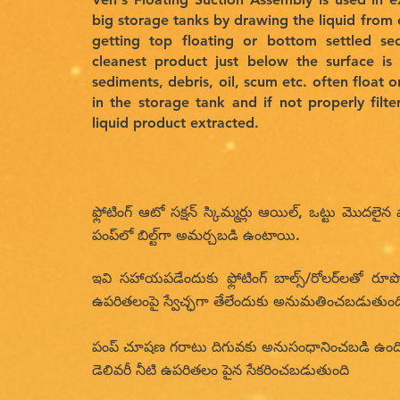
big storage tanks by drawing the liquid from 
getting top floating or bottom settled s
cleanest product just below the surface is 
sediments, debris, oil, scum etc. often float 
in the storage tank and if not properly filt
liquid product extracted.
ఫ్లోటింగ్ ఆటో సక్షన్ స్కిమ్మర్లు ఆయిల్, ఒట్టు మొదలైన వ
పంప్‌లో బిల్ట్‌గా అమర్చబడి ఉంటాయి.
ఇవి సహాయపడేందుకు ఫ్లోటింగ్ బాల్స్/రోలర్‌లతో రూప
ఉపరితలంపై స్వేచ్ఛగా తేలేందుకు అనుమతించబడుతుంద
పంప్ చూషణ గరాటు దిగువకు అనుసంధానించబడి ఉంది
డెలివరీ నీటి ఉపరితలం పైన సేకరించబడుతుంది