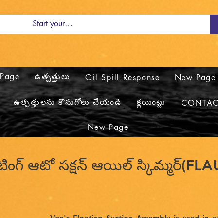
Page
ఉత్పత్తులు
Oil Spill Response
New Page
ఉత్పత్తులను కొనుగోలు చేయండి
క్లయింట్లు
CONTAC
New Page
ోటింగ్ ఆటో సక్షన్ ఆయిల్ స్కిమ్మర్(FL
Ven's Floating Suction Assembly is used in e