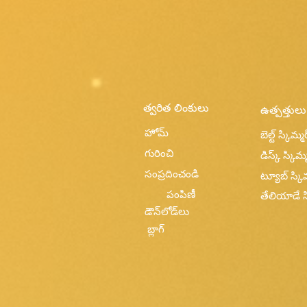
త్వరిత లింకులు
ఉత్పత్తులు
హోమ్
బెల్ట్ స్కిమ్మర
గురించి
డిస్క్ స్కిమ్మ
సంప్రదించండి
ట్యూబ్ స్కిమ
పంపిణీ
తేలియాడే స్
డౌన్‌లోడ్‌లు
బ్లాగ్