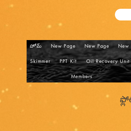
హోమ్
New Page
New Page
New 
Skimmer
PPT Kit
Oil Recovery Unit
Members
ఫ్ల