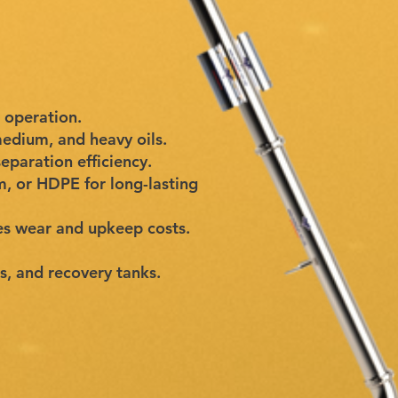
t operation.
medium, and heavy oils.
eparation efficiency.
m, or HDPE for long-lasting
es wear and upkeep costs.
s, and recovery tanks.