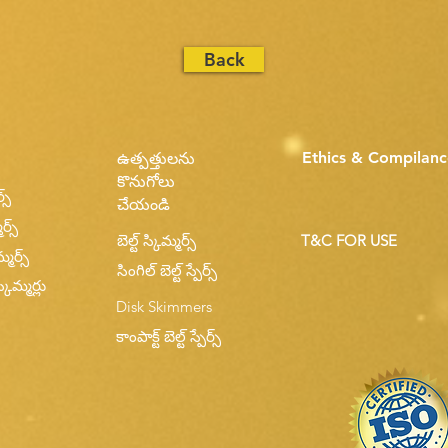
Back
Ethics & Compilanc
ఉత్పత్తులను
కొనుగోలు
్స్
చేయండి
ర్స్
బెల్ట్ స్కిమ్మర్స్
T&C FOR USE
్మర్స్
సింగిల్ బెల్ట్ స్పేర్స్
కిమ్మర్లు
Disk Skimmers
కాంపాక్ట్ బెల్ట్ స్పేర్స్