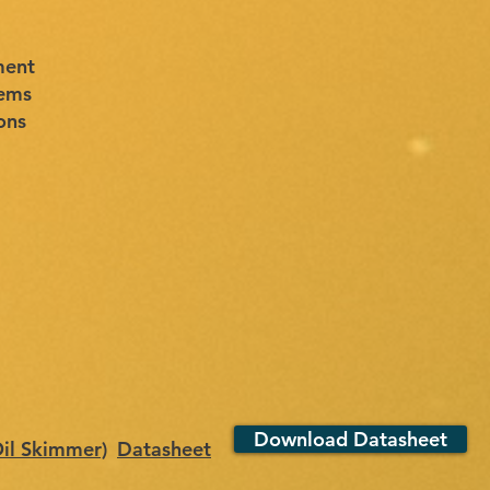
ment
tems
ons
Download Datasheet
Oil Skimmer)
Datasheet