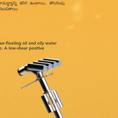
ర్థ్యాన్ని కలిగి ఉంటాయి. తొలగింపు
ందించబడతాయి
e-floating oil and oily water
p. A low-shear positive