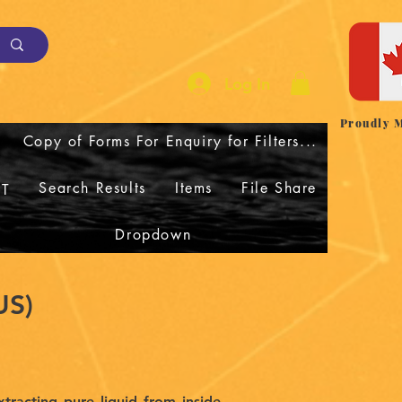
Log In
Proudly 
Copy of Forms For Enquiry for Filters...
Search Results
Items
File Share
T
Dropdown
AUS)
xtracting pure liquid from inside