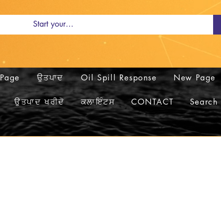
Page
ਉਤਪਾਦ
Oil Spill Response
New Page
ਉਤਪਾਦ ਖਰੀਦੋ
ਕਲਾਇੰਟਸ
CONTACT
Search 