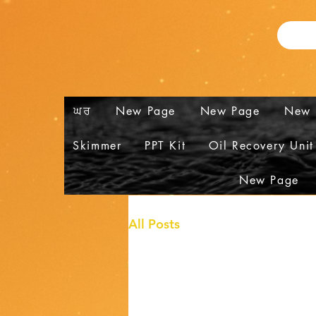
ਘਰ
New Page
New Page
New 
Skimmer
PPT Kit
Oil Recovery Unit
New Page
All Posts