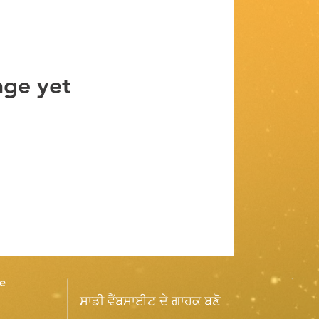
age yet
e
ਸਾਡੀ ਵੈੱਬਸਾਈਟ ਦੇ ਗਾਹਕ ਬਣੋ