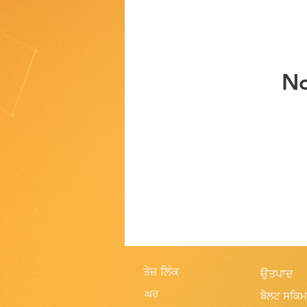
No
ਤੇਜ਼ ਲਿੰਕ
ਉਤਪਾਦ
ਘਰ
ਬੈਲਟ ਸਕਿ