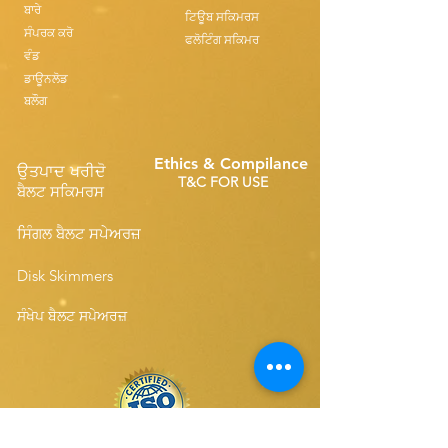
ਬਾਰੇ
ਟਿਊਬ ਸਕਿਮਰਸ
ਸੰਪਰਕ ਕਰੋ
ਫਲੋਟਿੰਗ ਸਕਿਮਰ
ਵੰਡ
ਡਾਊਨਲੋਡ
ਬਲੌਗ
Ethics & Compilance
ਉਤਪਾਦ ਖਰੀਦੋ
T&C FOR USE
ਬੈਲਟ ਸਕਿਮਰਸ
ਸਿੰਗਲ ਬੈਲਟ ਸਪੇਅਰਜ਼
Disk Skimmers
ਸੰਖੇਪ ਬੈਲਟ ਸਪੇਅਰਜ਼