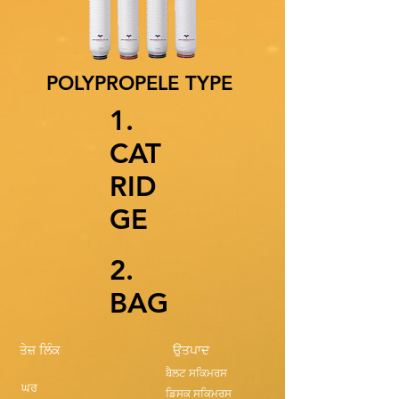
POLYPROPELE TYPE
1.
CAT
RID
GE
2.
BAG
ਤੇਜ਼ ਲਿੰਕ
ਉਤਪਾਦ
ਬੈਲਟ ਸਕਿਮਰਸ
ਘਰ
ਡਿਸਕ ਸਕਿਮਰਸ