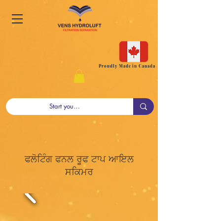
Proudly Made in Canada
ਫਲੋਟਿੰਗ ਫਨਲ ਰੂਫ ਟਾਪ ਆਇਲ
ਸਕਿਮਰ