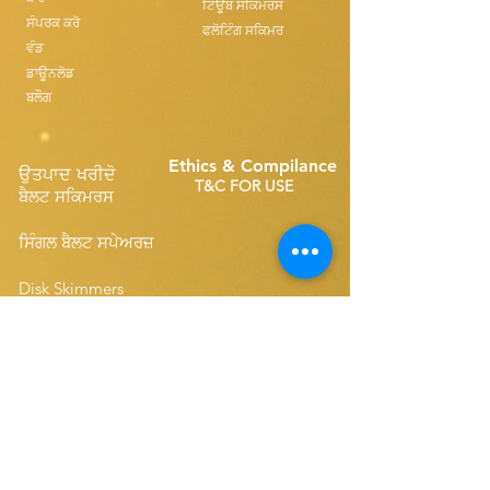
ਟਿਊਬ ਸਕਿਮਰਸ
ਸੰਪਰਕ ਕਰੋ
ਫਲੋਟਿੰਗ ਸਕਿਮਰ
ਵੰਡ
ਡਾਊਨਲੋਡ
ਬਲੌਗ
Ethics & Compilance
ਉਤਪਾਦ ਖਰੀਦੋ
T&C FOR USE
ਬੈਲਟ ਸਕਿਮਰਸ
ਸਿੰਗਲ ਬੈਲਟ ਸਪੇਅਰਜ਼
Disk Skimmers
ਸੰਖੇਪ ਬੈਲਟ ਸਪੇਅਰਜ਼