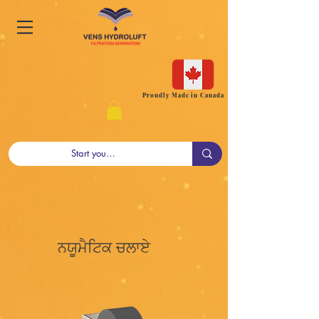
Proudly Made in Canada
ਨਯੂਮੈਟਿਕ ਚਲਾਏ