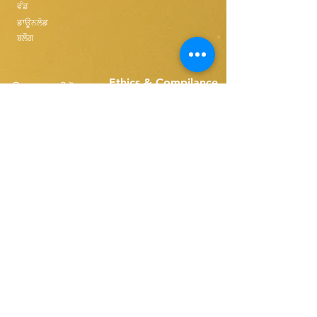
ਵੰਡ
ਡਾਊਨਲੋਡ
ਬਲੌਗ
Ethics & Compilance
ਉਤਪਾਦ ਖਰੀਦੋ
T&C FOR USE
ਬੈਲਟ ਸਕਿਮਰਸ
ਸਿੰਗਲ ਬੈਲਟ ਸਪੇਅਰਜ਼
Disk Skimmers
ਸੰਖੇਪ ਬੈਲਟ ਸਪੇਅਰਜ਼