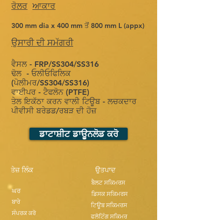
ਰੋਲਰ
ਆਕਾਰ
300 mm dia x 400 mm ਤੋਂ 800 mm L (appx)
ਉਸਾਰੀ ਦੀ ਸਮੱਗਰੀ
ਵੈਸਲ - FRP/SS304/SS316
ਢੋਲ
- ਓਲੀਓਫਿਲਿਕ
(ਪੋਲੀਮਰ/SS304/SS316)
ਵਾਈਪਰ - ਟੈਫਲੋਨ (PTFE)
ਤੇਲ ਇਕੱਠਾ ਕਰਨ ਵਾਲੀ ਟਿਊਬ - ਲਚਕਦਾਰ
ਪੀਵੀਸੀ ਬਰੇਡਡ/ਰਬੜ ਦੀ ਹੋਜ਼
ਡਾਟਾਸ਼ੀਟ ਡਾਊਨਲੋਡ ਕਰੋ
ਤੇਜ਼ ਲਿੰਕ
ਉਤਪਾਦ
ਬੈਲਟ ਸਕਿਮਰਸ
ਘਰ
ਡਿਸਕ ਸਕਿਮਰਸ
ਬਾਰੇ
ਟਿਊਬ ਸਕਿਮਰਸ
ਸੰਪਰਕ ਕਰੋ
ਫਲੋਟਿੰਗ ਸਕਿਮਰ