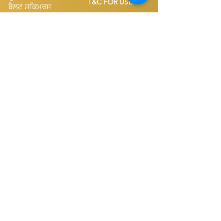
T&C FOR USE
ਬੈਲਟ ਸਕਿਮਰਸ
ਸਿੰਗਲ ਬੈਲਟ ਸਪੇਅਰਜ਼
Disk Skimmers
ਸੰਖੇਪ ਬੈਲਟ ਸਪੇਅਰਜ਼
ਸਾਡੀ ਵੈੱਬਸਾਈਟ ਦੇ ਗਾਹਕ ਬਣੋ