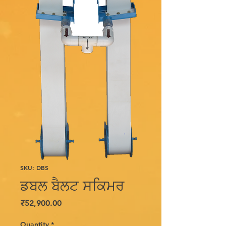
SKU: DBS
ਡਬਲ ਬੈਲਟ ਸਕਿਮਰ
Price
₹52,900.00
Quantity
*