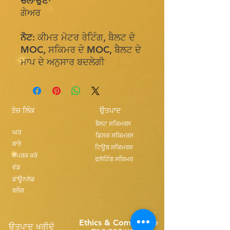
ਚਲਾਉਣਾ
ਗੇਅਰ
ਨੋਟ:
ਕੀਮਤ ਮੋਟਰ ਰੇਟਿੰਗ, ਬੈਲਟ ਦੇ
MOC, ਸਕਿਮਰ ਦੇ MOC, ਬੈਲਟ ਦੇ
ਮਾਪ ਦੇ ਅਨੁਸਾਰ ਬਦਲੇਗੀ
ਤੇਜ਼ ਲਿੰਕ
ਉਤਪਾਦ
ਬੈਲਟ ਸਕਿਮਰਸ
ਘਰ
ਡਿਸਕ ਸਕਿਮਰਸ
ਬਾਰੇ
ਟਿਊਬ ਸਕਿਮਰਸ
ਸੰਪਰਕ ਕਰੋ
ਫਲੋਟਿੰਗ ਸਕਿਮਰ
ਵੰਡ
ਡਾਊਨਲੋਡ
ਬਲੌਗ
Ethics & Compilance
ਉਤਪਾਦ ਖਰੀਦੋ