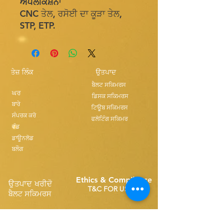
ਐਪਲੀਕੇਸ਼ਨਾਂ
CNC ਤੇਲ, ਰਸੋਈ ਦਾ ਕੂੜਾ ਤੇਲ,
STP, ETP.
ਤੇਜ਼ ਲਿੰਕ
ਉਤਪਾਦ
ਬੈਲਟ ਸਕਿਮਰਸ
ਘਰ
ਡਿਸਕ ਸਕਿਮਰਸ
ਬਾਰੇ
ਟਿਊਬ ਸਕਿਮਰਸ
ਸੰਪਰਕ ਕਰੋ
ਫਲੋਟਿੰਗ ਸਕਿਮਰ
ਵੰਡ
ਡਾਊਨਲੋਡ
ਬਲੌਗ
Ethics & Compilance
ਉਤਪਾਦ ਖਰੀਦੋ
T&C FOR USE
ਬੈਲਟ ਸਕਿਮਰਸ
ਸਿੰਗਲ ਬੈਲਟ ਸਪੇਅਰਜ਼