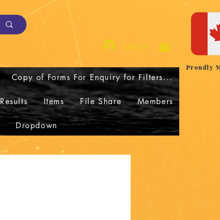
Log In
Proudly 
Copy of Forms For Enquiry for Filters...
Results
Items
File Share
Members
Dropdown