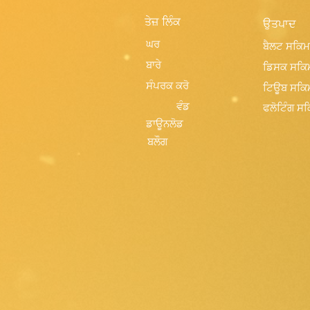
ਤੇਜ਼ ਲਿੰਕ
ਉਤਪਾਦ
ਘਰ
ਬੈਲਟ ਸਕਿ
ਬਾਰੇ
ਡਿਸਕ ਸਕਿ
ਸੰਪਰਕ ਕਰੋ
ਟਿਊਬ ਸਕਿ
ਵੰਡ
ਫਲੋਟਿੰਗ ਸ
ਡਾਊਨਲੋਡ
ਬਲੌਗ