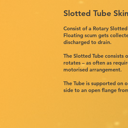
Slotted Tube Sk
Consist of a Rotary Slotte
Floating scum gets collecte
discharged to drain.
The Slotted Tube consists o
rotates – as often as requi
motorised arrangement.
The Tube is supported on o
side to an open flange fro