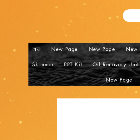
ਘਰ
New Page
New Page
New 
Skimmer
PPT Kit
Oil Recovery Unit
New Page