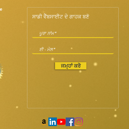
e
ਸਾਡੀ ਵੈੱਬਸਾਈਟ ਦੇ ਗਾਹਕ ਬਣੋ
ਜਮ੍ਹਾਂ ਕਰੋ