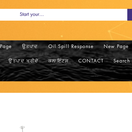
Page
ਉਤਪਾਦ
Oil Spill Response
New Page
ਉਤਪਾਦ ਖਰੀਦੋ
ਕਲਾਇੰਟਸ
CONTACT
Search 