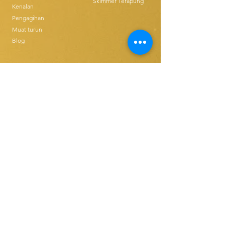
Skimmer Terapung
Kenalan
Pengagihan
Muat turun
Blog
Ethics & Compilance
Beli Produk
T&C FOR USE
Tali Pinggang Skimmer
Alat Ganti Tali Pinggang Tunggal
Disk Skimmers
Alat Ganti Tali Pinggang Padat