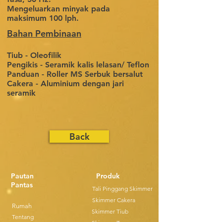
Mengeluarkan minyak pada
maksimum 100 lph.
Bahan Pembinaan
Tiub - Oleofilik
Pengikis - Seramik kalis lelasan/ Teflon
Panduan - Roller MS Serbuk bersalut
Cakera - Aluminium dengan jari
seramik
Back
Pautan
Produk
Pantas
Tali Pinggang Skimmer
Skimmer Cakera
Rumah
Skimmer Tiub
Tentang