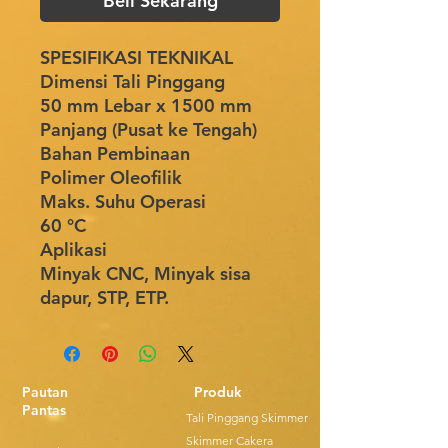
Beli Sekarang
SPESIFIKASI TEKNIKAL
Dimensi Tali Pinggang
50 mm Lebar x 1500 mm
Panjang (Pusat ke Tengah)
Bahan Pembinaan
Polimer Oleofilik
Maks. Suhu Operasi
60 °C
Aplikasi
Minyak CNC, Minyak sisa
dapur, STP, ETP.
Pautan
Produk
Pantas
Tali Pinggang Skimmer
Skimmer Cakera