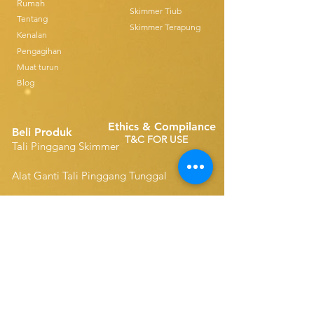
Rumah
Skimmer Tiub
Tentang
Skimmer Terapung
Kenalan
Pengagihan
Muat turun
Blog
Ethics & Compilance
Beli Produk
T&C FOR USE
Tali Pinggang Skimmer
Alat Ganti Tali Pinggang Tunggal
Disk Skimmers
Alat Ganti Tali Pinggang Padat