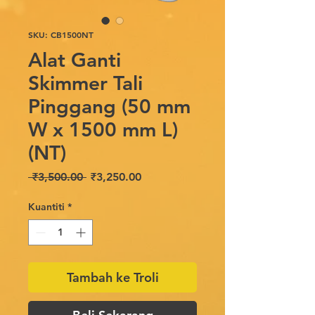
SKU: CB1500NT
Alat Ganti
Skimmer Tali
Pinggang (50 mm
W x 1500 mm L)
(NT)
Harga
Harga
 ₹3,500.00 
₹3,250.00
Biasa
Jualan
Kuantiti
*
Tambah ke Troli