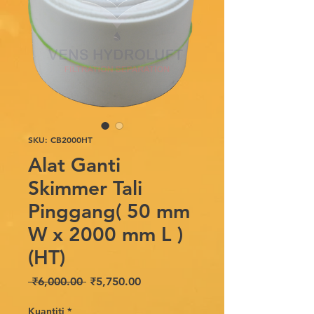
SKU: CB2000HT
Alat Ganti
Skimmer Tali
Pinggang( 50 mm
W x 2000 mm L )
(HT)
Harga
Harga
 ₹6,000.00 
₹5,750.00
Biasa
Jualan
Kuantiti
*