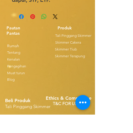
Pautan
Produk
Pantas
Tali Pinggang Skimmer
Skimmer Cakera
Rumah
Skimmer Tiub
Tentang
Skimmer Terapung
Kenalan
Pengagihan
Muat turun
Blog
Ethics & Compilance
Beli Produk
T&C FOR USE
Tali Pinggang Skimmer
Alat Ganti Tali Pinggang Tunggal
Disk Skimmers