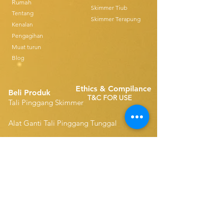
Rumah
Skimmer Tiub
Tentang
Skimmer Terapung
Kenalan
Pengagihan
Muat turun
Blog
Ethics & Compilance
Beli Produk
T&C FOR USE
Tali Pinggang Skimmer
Alat Ganti Tali Pinggang Tunggal
Disk Skimmers
Alat Ganti Tali Pinggang Padat