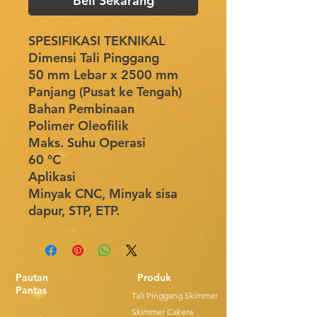
Beli Sekarang
SPESIFIKASI TEKNIKAL
Dimensi Tali Pinggang
50 mm Lebar x 2500 mm
Panjang (Pusat ke Tengah)
Bahan Pembinaan
Polimer Oleofilik
Maks. Suhu Operasi
60 °C
Aplikasi
Minyak CNC, Minyak sisa
dapur, STP, ETP.
Pautan
Produk
Pantas
Tali Pinggang Skimmer
Skimmer Cakera