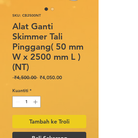
SKU: CB2500NT
Alat Ganti
Skimmer Tali
Pinggang( 50 mm
W x 2500 mm L )
(NT)
Harga
Harga
 ₹4,500.00 
₹4,050.00
Biasa
Jualan
Kuantiti
*
Tambah ke Troli