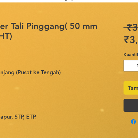
er Tali Pinggang( 50 mm
 ₹3
HT)
₹3
Kuantit
jang (Pusat ke Tengah)
Tam
pur, STP, ETP.