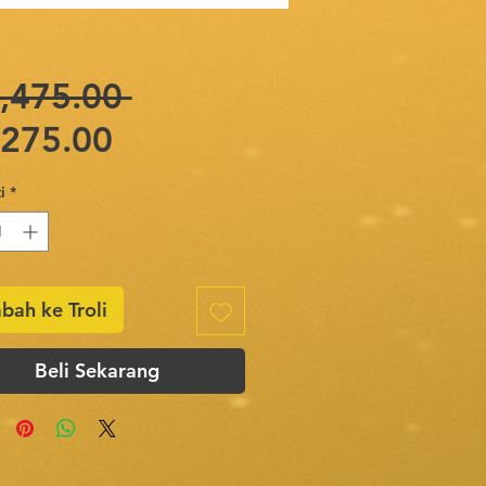
Harga
,475.00 
Harga
Biasa
,275.00
Jualan
i
*
bah ke Troli
Beli Sekarang