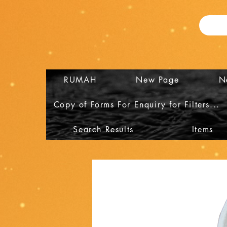
RUMAH
New Page
N
Copy of Forms For Enquiry for Filters...
Search Results
Items