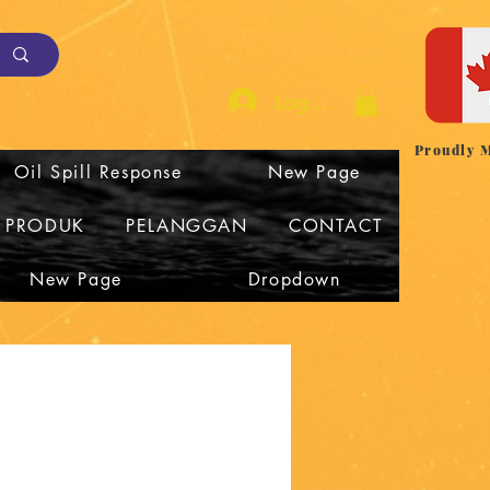
Log Masuk
Proudly 
Oil Spill Response
New Page
I PRODUK
PELANGGAN
CONTACT
New Page
Dropdown