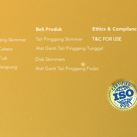
Ethics & Compilanc
Beli Produk
Tali Pinggang Skimmer
T&C FOR USE
gang Skimmer
Alat Ganti Tali Pinggang Tunggal
Cakera
Tiub
Disk Skimmers
Terapung
Alat Ganti Tali Pinggang Padat